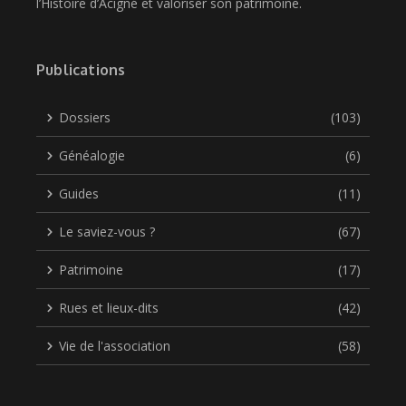
l’Histoire d’Acigné et valoriser son patrimoine.
Publications
Dossiers
(103)
Généalogie
(6)
Guides
(11)
Le saviez-vous ?
(67)
Patrimoine
(17)
Rues et lieux-dits
(42)
Vie de l'association
(58)