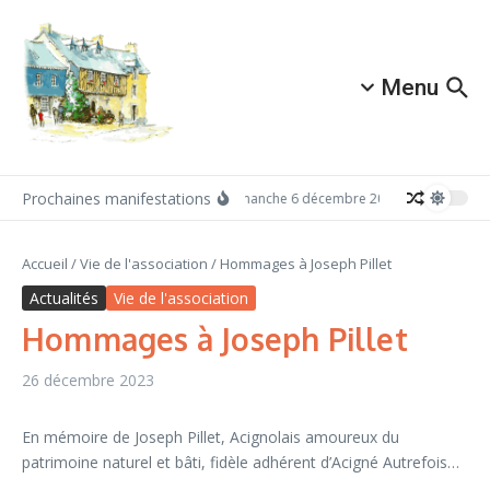
Aller au contenu
Menu
Prochaines manifestations
Dimanche 6 décembre 2026: Redécouvrez A
Accueil
/
Vie de l'association
/
Hommages à Joseph Pillet
Actualités
Vie de l'association
Hommages à Joseph Pillet
26 décembre 2023
En mémoire de Joseph Pillet, Acignolais amoureux du
patrimoine naturel et bâti, fidèle adhérent d’Acigné Autrefois…