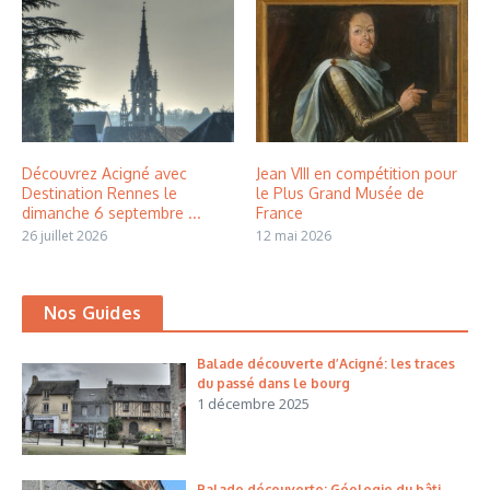
Découvrez Acigné avec
Jean VIII en compétition pour
Destination Rennes le
le Plus Grand Musée de
dimanche 6 septembre ...
France
26 juillet 2026
12 mai 2026
Nos Guides
Balade découverte d’Acigné: les traces
du passé dans le bourg
1 décembre 2025
Balade découverte: Géologie du bâti