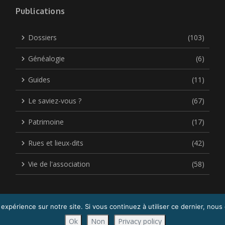
Publications
Dossiers
(103)
Généalogie
(6)
Guides
(11)
Le saviez-vous ?
(67)
Patrimoine
(17)
Rues et lieux-dits
(42)
Vie de l'association
(58)
 expérience sur notre site. Si vous continuez à utiliser ce dernier, nous
Copyright © 2026 Acigné Autrefois| Réalisé par
Sophie DEMEAUTIS
Ok
Non
Privacy policy