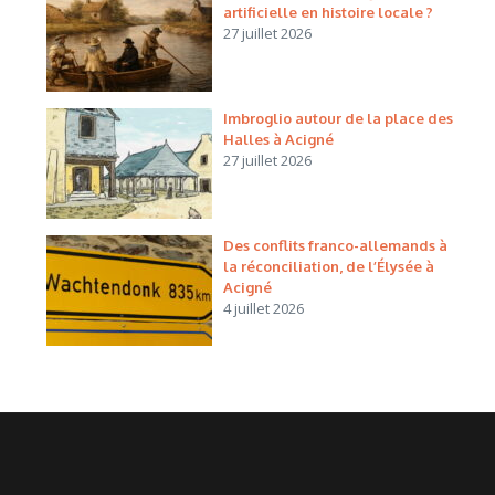
artificielle en histoire locale ?
27 juillet 2026
Imbroglio autour de la place des
Halles à Acigné
27 juillet 2026
Des conflits franco-allemands à
la réconciliation, de l’Élysée à
Acigné
4 juillet 2026