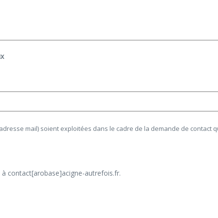
ux
 adresse mail) soient exploitées dans le cadre de la demande de contact q
à contact[arobase]acigne-autrefois.fr.