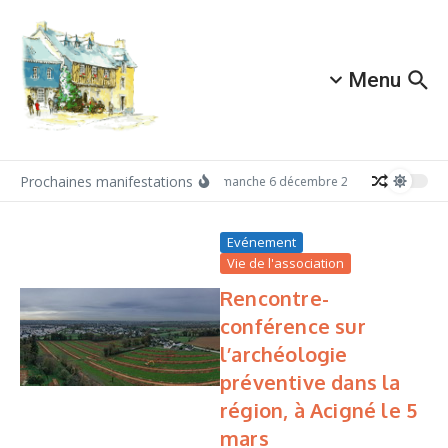
Aller au contenu
Menu
Prochaines manifestations
Dimanche 6 décembre 2026: Redécouvrez 
Evénement
Vie de l'association
Rencontre-
conférence sur
l’archéologie
préventive dans la
région, à Acigné le 5
mars