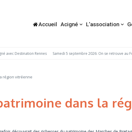
Accueil
Acigné
L’association
G
c Destination Rennes
Samedi 5 septembre 2026: On se retrouve au Forum d
a région vitréenne
patrimoine dans la rég
refois découvrait des richesses du patrimoine des Marches de Bretagne