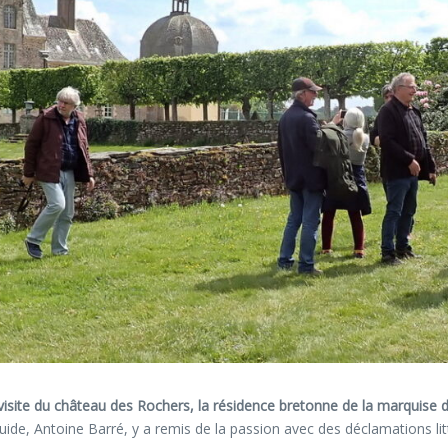
 visite du château des Rochers, la résidence bretonne de la marquise 
guide, Antoine Barré, y a remis de la passion avec des déclamations li