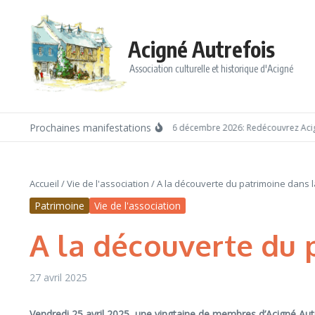
Aller au contenu
Acigné Autrefois
Association culturelle et historique d'Acigné
Prochaines manifestations
Dimanche 6 décembre 2026: Redécouvrez Acigné ave
Accueil
/
Vie de l'association
/
A la découverte du patrimoine dans l
Patrimoine
Vie de l'association
A la découverte du 
27 avril 2025
Vendredi 25 avril 2025, une vingtaine de membres d’Acigné Aut