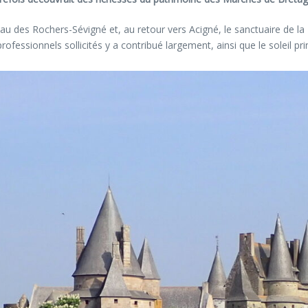
teau des Rochers-Sévigné et, au retour vers Acigné, le sanctuaire de la 
fessionnels sollicités y a contribué largement, ainsi que le soleil pri