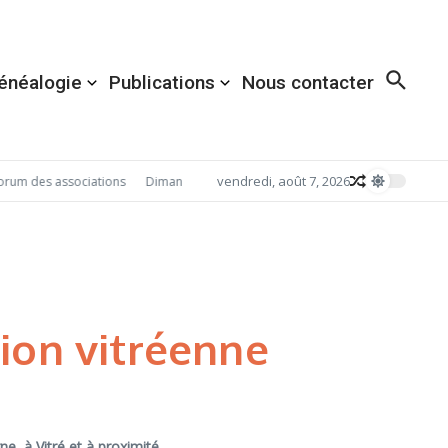
énéalogie
Publications
Nous contacter
vendredi, août 7, 2026
es associations
Dimanche 6 décembre 2026: Redécouvrez Acigné avec Dest
ion vitréenne
, à Vitré et à proximité.