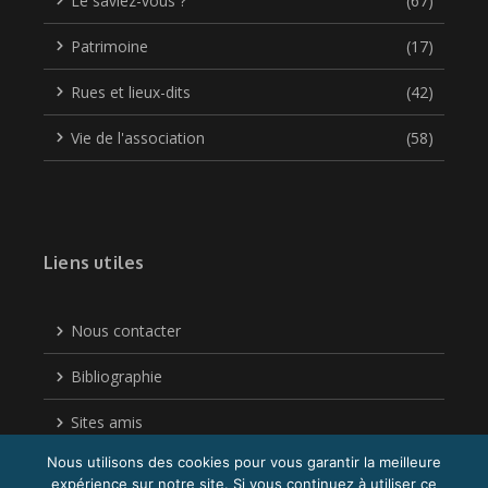
Le saviez-vous ?
(67)
Patrimoine
(17)
Rues et lieux-dits
(42)
Vie de l'association
(58)
Liens utiles
Nous contacter
Bibliographie
Sites amis
Nous utilisons des cookies pour vous garantir la meilleure
Politique de confidentialité
expérience sur notre site. Si vous continuez à utiliser ce