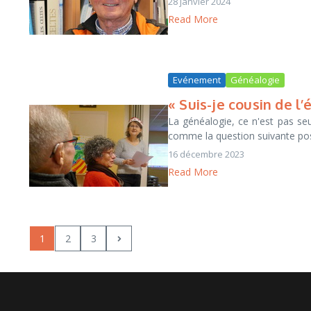
28 janvier 2024
Read More
Evénement
Généalogie
« Suis-je cousin de l’
La généalogie, ce n'est pas se
comme la question suivante posée
16 décembre 2023
Read More
1
2
3