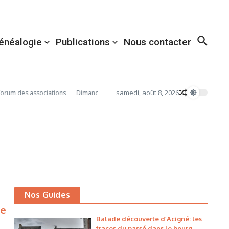
énéalogie
Publications
Nous contacter
samedi, août 8, 2026
rum des associations
Dimanche 6 septembre 2026: Redécouvrez Acigné ave
Nos Guides
le
Balade découverte d’Acigné: les
traces du passé dans le bourg