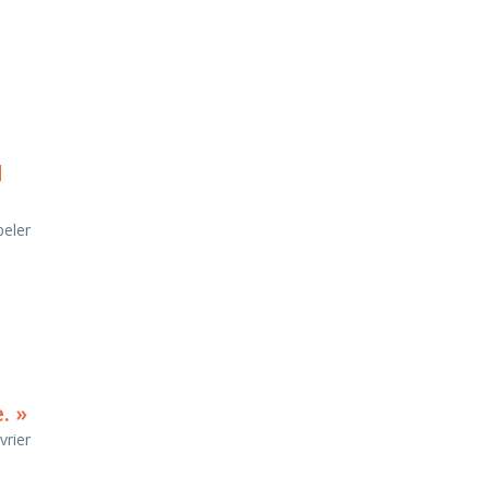
d
peler
. »
vrier