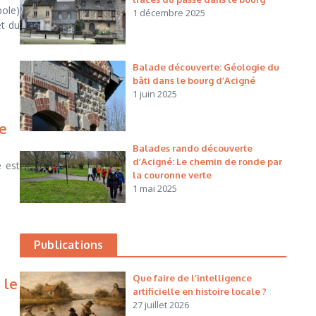
ole)
1 décembre 2025
et du
Balade découverte: Géologie du
bâti dans le bourg d’Acigné
1 juin 2025
le
Balades rando découverte
d’Acigné: Le chemin de ronde par
 est
la couronne verte
1 mai 2025
Publications
Que faire de l’intelligence
 le
artificielle en histoire locale ?
27 juillet 2026