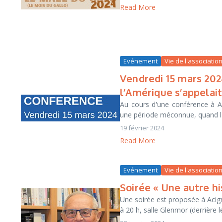
Read More
Evénement
Vie de l'associatio
Vendredi 15 mars 202
l’Amérique s’appelai
Au cours d'une conférence à A
une période méconnue, quand l'A
19 février 2024
Read More
Evénement
Vie de l'associatio
Soirée « Une autre hi
Une soirée est proposée à Acigné
à 20 h, salle Glenmor (derrière 