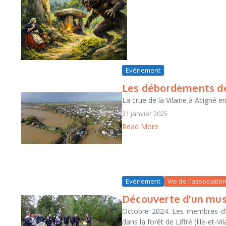
Evénement
Les débordements de 
La crue de la Vilaine à Acigné en
31 janvier 2025
Read More
Evénement
Vie de l'associatio
Découverte d’un musé
Octobre 2024. Les membres d'
dans la forêt de Liffré (Ille-et-V