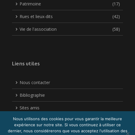
Patrimoine
(17)
Rues et lieux-dits
(42)
Vie de l'association
(58)
Liens utiles
Nous contacter
Bibliographie
Sites amis
Nous utilisons des cookies pour vous garantir la meilleure
Politique de confidentialité
expérience sur notre site. Si vous continuez à utiliser ce
dernier, nous considérerons que vous acceptez l'utilisation des