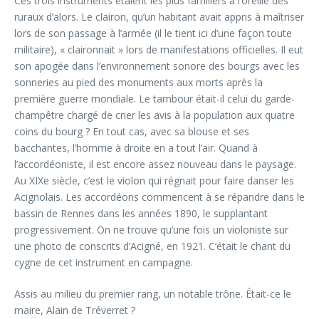
Ces trois instruments étaient les plus familiers à l’oreille des
ruraux d’alors. Le clairon, qu’un habitant avait appris à maîtriser
lors de son passage à l’armée (il le tient ici d’une façon toute
militaire), « claironnait » lors de manifestations officielles. Il eut
son apogée dans l’environnement sonore des bourgs avec les
sonneries au pied des monuments aux morts après la
première guerre mondiale. Le tambour était-il celui du garde-
champêtre chargé de crier les avis à la population aux quatre
coins du bourg ? En tout cas, avec sa blouse et ses
bacchantes, l’homme à droite en a tout l’air. Quand à
l’accordéoniste, il est encore assez nouveau dans le paysage.
Au XIXe siècle, c’est le violon qui régnait pour faire danser les
Acignolais. Les accordéons commencent à se répandre dans le
bassin de Rennes dans les années 1890, le supplantant
progressivement. On ne trouve qu’une fois un violoniste sur
une photo de conscrits d’Acigné, en 1921. C’était le chant du
cygne de cet instrument en campagne.
Assis au milieu du premier rang, un notable trône. Était-ce le
maire, Alain de Tréverret ?