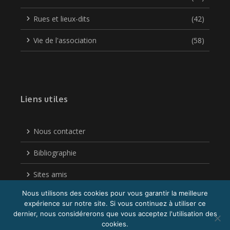
Rues et lieux-dits
(42)
Vie de l'association
(58)
Liens utiles
Nous contacter
Bibliographie
Sites amis
Nous utilisons des cookies pour vous garantir la meilleure
Politique de confidentialité
expérience sur notre site. Si vous continuez à utiliser ce
dernier, nous considérerons que vous acceptez l'utilisation des
cookies.