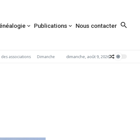
énéalogie
Publications
Nous contacter
dimanche, août 9, 2026
 associations
Dimanche 6 septembre 2026: Redécouvrez Acigné avec Desti