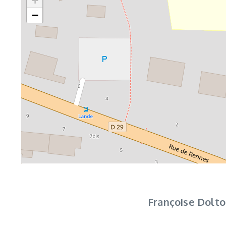
+
−
Françoise Dolto