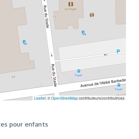
Leaflet
, ©
OpenStreetMap
contributeurs/contributrices
tes pour enfants