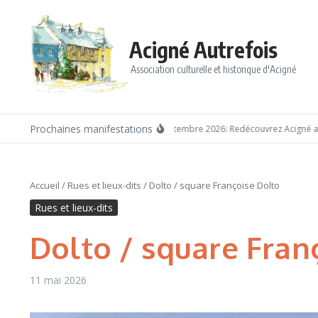
Aller au contenu
Acigné Autrefois
Association culturelle et historique d'Acigné
Prochaines manifestations
Dimanche 6 septembre 2026: Redécouvrez Acigné avec 
Accueil
/
Rues et lieux-dits
/
Dolto / square Françoise Dolto
Rues et lieux-dits
Dolto / square Fran
11 mai 2026