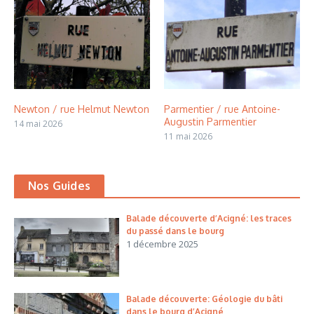
Newton / rue Helmut Newton
Parmentier / rue Antoine-
Augustin Parmentier
14 mai 2026
11 mai 2026
Nos Guides
Balade découverte d’Acigné: les traces
du passé dans le bourg
1 décembre 2025
Balade découverte: Géologie du bâti
dans le bourg d’Acigné