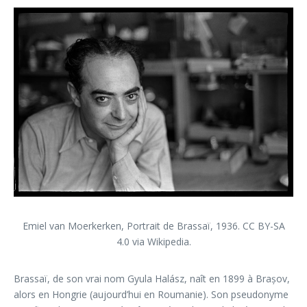
Emiel van Moerkerken, Portrait de Brassaï, 1936. CC BY-SA
4.0 via Wikipedia.
Brassaï, de son vrai nom Gyula Halász, naît en 1899 à Brașov,
alors en Hongrie (aujourd’hui en Roumanie). Son pseudonyme