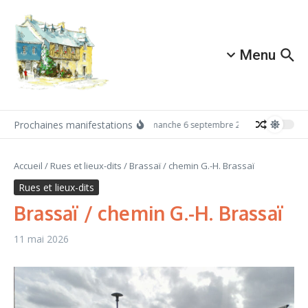
Aller au contenu
Menu
Prochaines manifestations
Dimanche 6 septembre 2026: Redécouvrez 
Accueil
/
Rues et lieux-dits
/
Brassaï / chemin G.-H. Brassaï
Rues et lieux-dits
Brassaï / chemin G.-H. Brassaï
11 mai 2026