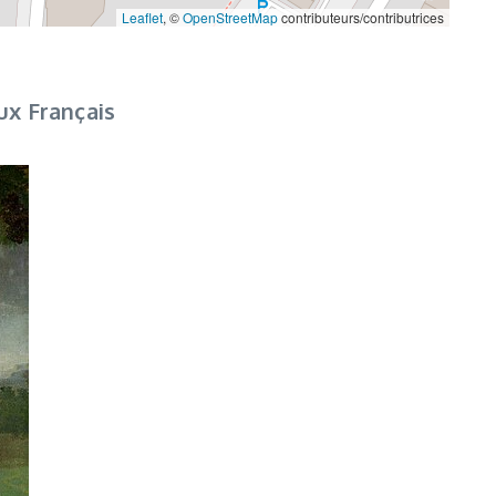
Leaflet
, ©
OpenStreetMap
contributeurs/contributrices
ux Français