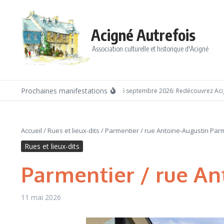
Aller au contenu
Acigné Autrefois
Association culturelle et historique d'Acigné
Prochaines manifestations
Dimanche 6 septembre 2026: Redécouvrez Acigné 
Accueil
/
Rues et lieux-dits
/
Parmentier / rue Antoine-Augustin Par
Rues et lieux-dits
Parmentier / rue An
11 mai 2026