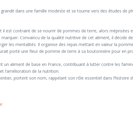
r grandit dans une famille modeste et se tourne vers des études de 
e et il est contraint de se nourrir de pommes de terre, alors méprisé
quer. Convaincu de la qualité nutritive de cet aliment, il décide de
er les mentalités. Il organise des repas mettant en valeur la pomme d
urait porté une fleur de pomme de terre à sa boutonnière pour en pr
 un aliment de base en France, contribuant à lutter contre les famines
et l’amélioration de la nutrition.
ier, portent son nom, rappelant son rôle essentiel dans l’histoire de
ce