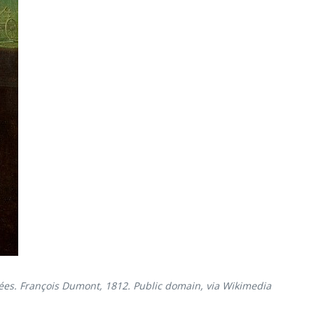
diées. François Dumont, 1812. Public domain, via Wikimedia