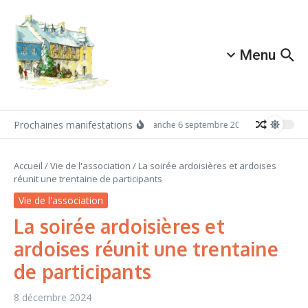
Aller au contenu
Menu
Prochaines manifestations
Dimanche 6 septembre 2026: Redécouvrez A
Accueil
/
Vie de l'association
/
La soirée ardoisières et ardoises
réunit une trentaine de participants
Vie de l'association
La soirée ardoisières et
ardoises réunit une trentaine
de participants
8 décembre 2024