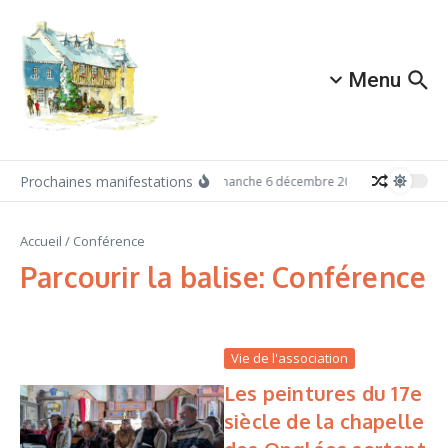
Aller au contenu
Menu
Prochaines manifestations
Dimanche 6 décembre 2026: Redécouvrez A
Accueil
/
Conférence
Parcourir la balise: Conférence
Vie de l'association
Les peintures du 17e
siècle de la chapelle