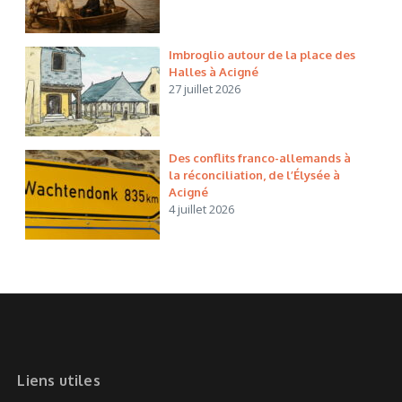
Imbroglio autour de la place des
Halles à Acigné
27 juillet 2026
Des conflits franco-allemands à
la réconciliation, de l’Élysée à
Acigné
4 juillet 2026
Liens utiles