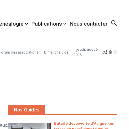
énéalogie
Publications
Nous contacter
jeudi, août 6,
orum des associations
Dimanche 6 décembre 2026: Redécouvrez Acigné ave
2026
Nos Guides
Balade découverte d’Acigné: les
tuit.
traces du passé dans le bourg