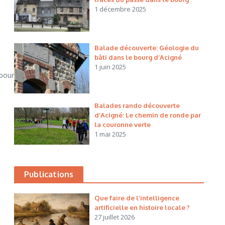
1 décembre 2025
Balade découverte: Géologie du
bâti dans le bourg d’Acigné
1 juin 2025
 pour
Balades rando découverte
d’Acigné: Le chemin de ronde par
la couronne verte
1 mai 2025
Publications
Que faire de l’intelligence
artificielle en histoire locale ?
27 juillet 2026