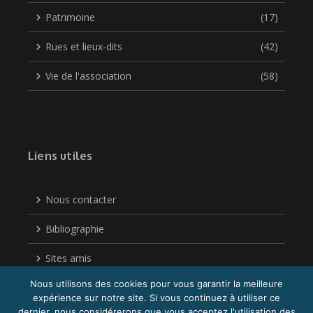
Patrimoine
(17)
Rues et lieux-dits
(42)
Vie de l'association
(58)
Liens utiles
Nous contacter
Bibliographie
Sites amis
Nous utilisons des cookies pour vous garantir la meilleure
Politique de confidentialité
expérience sur notre site. Si vous continuez à utiliser ce
dernier, nous considérerons que vous acceptez l'utilisation des