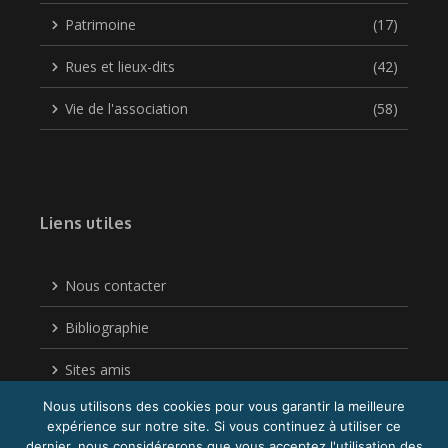
Patrimoine
(17)
Rues et lieux-dits
(42)
Vie de l'association
(58)
Liens utiles
Nous contacter
Bibliographie
Sites amis
Nous utilisons des cookies pour vous garantir la meilleure
Politique de confidentialité
expérience sur notre site. Si vous continuez à utiliser ce
dernier, nous considérerons que vous acceptez l'utilisation des