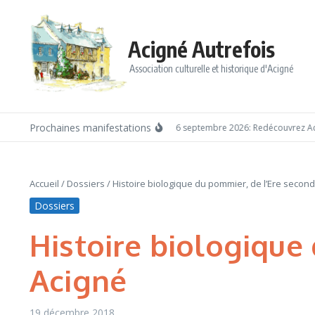
Aller au contenu
Acigné Autrefois
Association culturelle et historique d'Acigné
Prochaines manifestations
Dimanche 6 septembre 2026: Redécouvrez Acig
Accueil
/
Dossiers
/
Histoire biologique du pommier, de l’Ere second
Dossiers
Histoire biologique
Acigné
19 décembre 2018