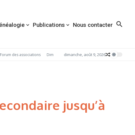
énéalogie
Publications
Nous contacter
dimanche, août 9, 2026
orum des associations
Dimanche 6 septembre 2026: Redécouvrez Acigné av
secondaire jusqu’à