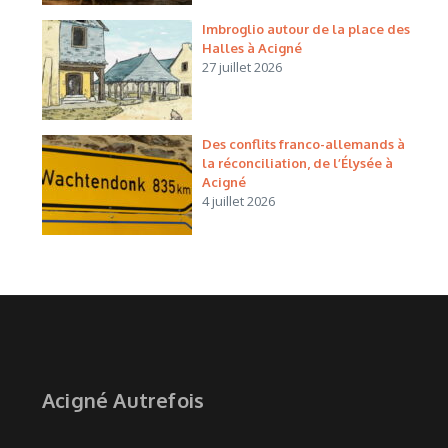
Imbroglio autour de la place des
Halles à Acigné
27 juillet 2026
Des conflits franco-allemands à
la réconciliation, de l’Élysée à
Acigné
4 juillet 2026
Acigné Autrefois