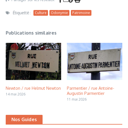
Étiquetté :
Culture
Odonymie
Patrimoine
Publications similaires
Newton / rue Helmut Newton
Parmentier / rue Antoine-
Augustin Parmentier
14 mai 2026
11 mai 2026
Nos Guides