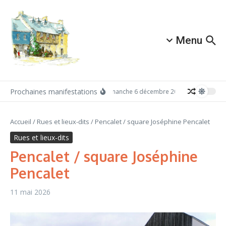
Aller au contenu
Menu
Prochaines manifestations
Dimanche 6 décembre 2026: Redécouvrez A
Accueil
/
Rues et lieux-dits
/
Pencalet / square Joséphine Pencalet
Rues et lieux-dits
Pencalet / square Joséphine
Pencalet
11 mai 2026