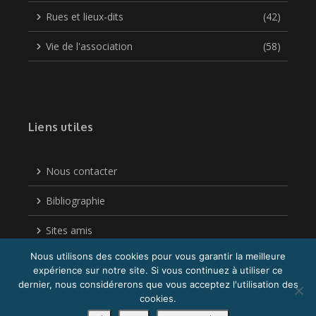
Rues et lieux-dits
(42)
Vie de l'association
(58)
Liens utiles
Nous contacter
Bibliographie
Sites amis
Nous utilisons des cookies pour vous garantir la meilleure
Politique de confidentialité
expérience sur notre site. Si vous continuez à utiliser ce
dernier, nous considérerons que vous acceptez l'utilisation des
cookies.
Copyright © 2026 Acigné Autrefois| Réalisé par
Sophie