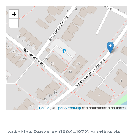
+
−
Leaflet
, ©
OpenStreetMap
contributeurs/contributrices
Joséphine Pencalet (1886–1972) ouvrière de