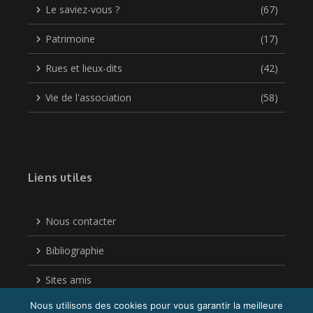
Le saviez-vous ?
(67)
Patrimoine
(17)
Rues et lieux-dits
(42)
Vie de l'association
(58)
Liens utiles
Nous contacter
Bibliographie
Sites amis
Nous utilisons des cookies pour vous garantir la meilleure
Politique de confidentialité