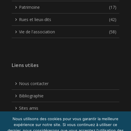
Patrimoine
(17)
Rues et lieux-dits
(42)
Vie de l'association
(58)
Liens utiles
Nous contacter
Bibliographie
Sites amis
Nous utilisons des cookies pour vous garantir la meilleure
Politique de confidentialité
expérience sur notre site. Si vous continuez à utiliser ce
dernier, nous considérerons que vous acceptez l'utilisation des