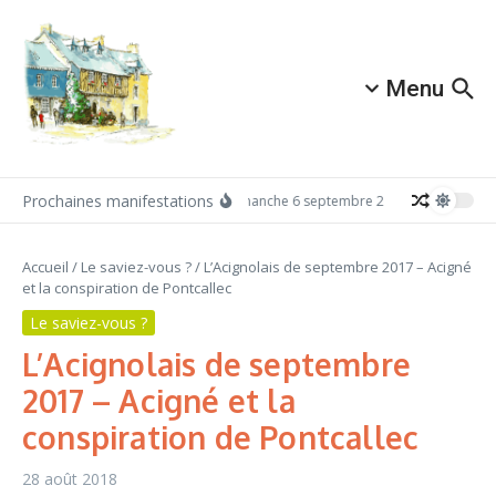
Aller au contenu
Menu
Prochaines manifestations
Dimanche 6 septembre 2026: Redécouvrez 
Accueil
/
Le saviez-vous ?
/
L’Acignolais de septembre 2017 – Acigné
et la conspiration de Pontcallec
Le saviez-vous ?
L’Acignolais de septembre
2017 – Acigné et la
conspiration de Pontcallec
28 août 2018