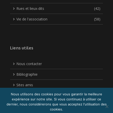
Rues et lieux-dits
(42)
Vie de l'association
(58)
Liens utiles
Nous contacter
Bibliographie
Sites amis
Nous utilisons des cookies pour vous garantir la meilleure
Politique de confidentialité
expérience sur notre site. Si vous continuez à utiliser ce
dernier, nous considérerons que vous acceptez l'utilisation des
cookies.