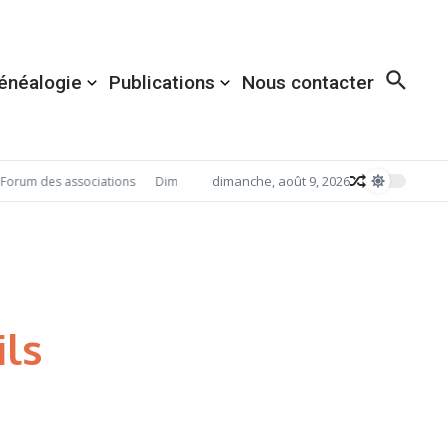
énéalogie
Publications
Nous contacter
dimanche, août 9, 2026
orum des associations
Dimanche 6 septembre 2026: Redécouvrez Acigné av
ils