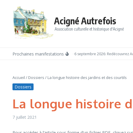
Aller au contenu
Acigné Autrefois
Association culturelle et historique d'Acigné
Prochaines manifestations
Dimanche 6 septembre 2026: Redécouvrez Acig
Accueil
/
Dossiers
/
La longue histoire des jardins et des courtils
Dossiers
La longue histoire d
7 juillet 2021
Pour accéder à l’article sous forme d’un fichier PDF, cliquez sur 