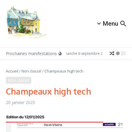
Aller au contenu
Menu
Prochaines manifestations
Dimanche 6 septembre 2026: Redécouvrez 
Accueil
/
Non classé
/
Champeaux high tech
Non classé
Champeaux high tech
20 janvier 2025