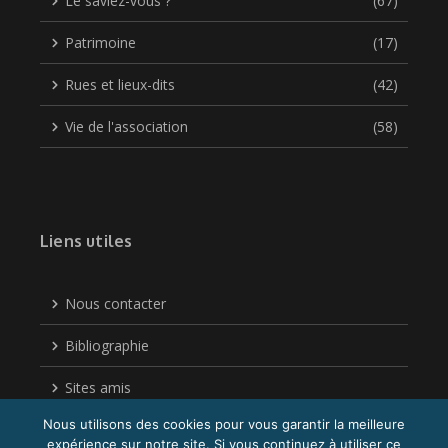
Le saviez-vous ?
(67)
Patrimoine
(17)
Rues et lieux-dits
(42)
Vie de l'association
(58)
Liens utiles
Nous contacter
Bibliographie
Sites amis
Nous utilisons des cookies pour vous garantir la meilleure
Politique de confidentialité
expérience sur notre site. Si vous continuez à utiliser ce