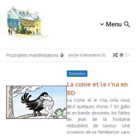
Aller au contenu
Menu
Prochaines manifestations
Dimanche 6 décembre 2026: Redécouvrez A
Dossiers
La conie et le r’na en
BD
La Conie et le r'na, cela vous
dit-il quelques chose ? En gallo
et en bande dessinée, les fables
de Jean de la Fontaine
redoublent de saveur. Une
occasion de se familiariser sans