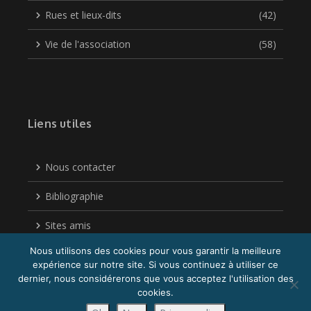
Rues et lieux-dits
(42)
Vie de l'association
(58)
Liens utiles
Nous contacter
Bibliographie
Sites amis
Nous utilisons des cookies pour vous garantir la meilleure
Politique de confidentialité
expérience sur notre site. Si vous continuez à utiliser ce
dernier, nous considérerons que vous acceptez l'utilisation des
cookies.
Copyright © 2026 Acigné Autrefois| Réalisé par
Sophie