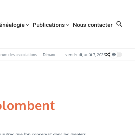
énéalogie
Publications
Nous contacter
vendredi, août 7, 2026
es associations
Dimanche 6 décembre 2026: Redécouvrez Acigné avec Dest
rplombent
autres que l’on conservait dans les greniers.