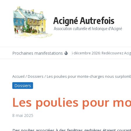
Aller au contenu
Acigné Autrefois
Association culturelle et historique d'Acigné
Prochaines manifestations
Dimanche 6 décembre 2026: Redécouvrez Acigné ave
Accueil
/
Dossiers
/
Les poulies pour monte-charges nous surplom
Dossiers
Les poulies pour m
8 mai 2025
Des poulies associées à des fenêtres gerbières étaient courante