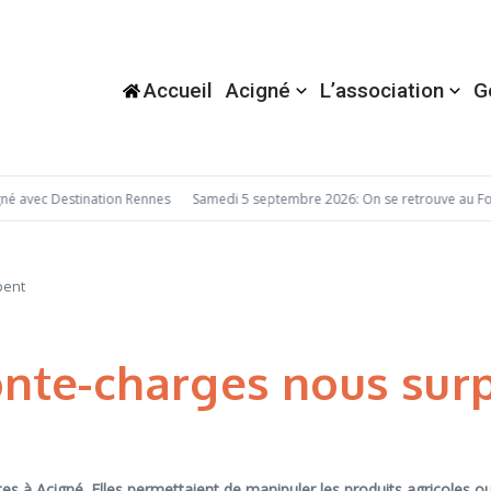
Accueil
Acigné
L’association
G
c Destination Rennes
Samedi 5 septembre 2026: On se retrouve au Forum d
bent
onte-charges nous su
s à Acigné. Elles permettaient de manipuler les produits agricoles ou 