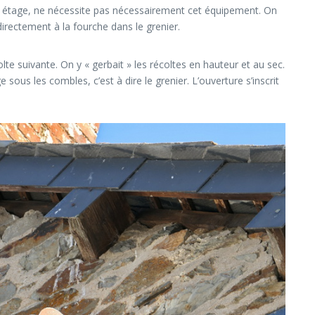
l étage, ne nécessite pas nécessairement cet équipement. On
irectement à la fourche dans le grenier.
lte suivante. On y « gerbait » les récoltes en hauteur et au sec.
ous les combles, c’est à dire le grenier. L’ouverture s’inscrit