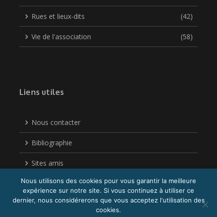
Rues et lieux-dits
(42)
Vie de l'association
(58)
Liens utiles
Nous contacter
Bibliographie
Sites amis
Nous utilisons des cookies pour vous garantir la meilleure
Politique de confidentialité
expérience sur notre site. Si vous continuez à utiliser ce
dernier, nous considérerons que vous acceptez l'utilisation des
cookies.