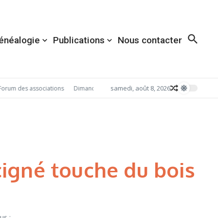
énéalogie
Publications
Nous contacter
samedi, août 8, 2026
rum des associations
Dimanche 6 septembre 2026: Redécouvrez Acigné ave
igné touche du bois
us :