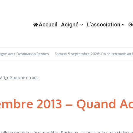
Accueil
Acigné
L’association
G
é avec Destination Rennes
Samedi 5 septembre 2026: On se retrouve au Fo
Acigné touche du bois
embre 2013 – Quand Ac
lletin municipal écrit par Alain Racineux, cliquez sur la page ci-desso