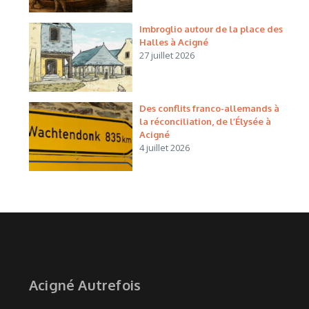
Imbroglio autour de la place des
Halles à Acigné
27 juillet 2026
Des conflits franco-allemands à
la réconciliation, de l’Élysée à
Acigné
4 juillet 2026
Acigné Autrefois