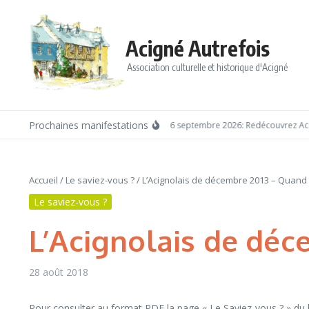
Aller au contenu
Acigné Autrefois
Association culturelle et historique d'Acigné
Prochaines manifestations
Dimanche 6 septembre 2026: Redécouvrez Acign
Accueil
/
Le saviez-vous ?
/
L’Acignolais de décembre 2013 – Quand 
Le saviez-vous ?
L’Acignolais de déc
28 août 2018
Pour consulter au format PDF la page « Le Saviez-vous ? » du bu