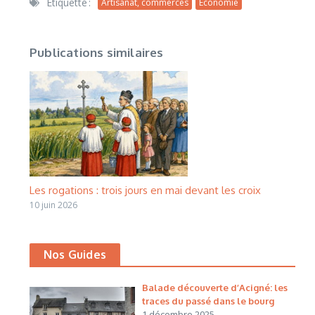
Étiquetté :
Artisanat, commerces
Economie
Publications similaires
Les rogations : trois jours en mai devant les croix
10 juin 2026
Nos Guides
Balade découverte d’Acigné: les
traces du passé dans le bourg
1 décembre 2025