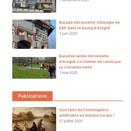
Balade découverte: Géologie du
bâti dans le bourg d’Acigné
1 juin 2025
Balades rando découverte
d’Acigné: Le chemin de ronde par
la couronne verte
1 mai 2025
Publications
Que faire de l’intelligence
artificielle en histoire locale ?
27 juillet 2026