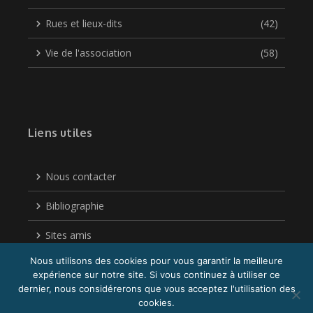
Rues et lieux-dits
(42)
Vie de l'association
(58)
Liens utiles
Nous contacter
Bibliographie
Sites amis
Nous utilisons des cookies pour vous garantir la meilleure
Politique de confidentialité
expérience sur notre site. Si vous continuez à utiliser ce
dernier, nous considérerons que vous acceptez l'utilisation des
cookies.