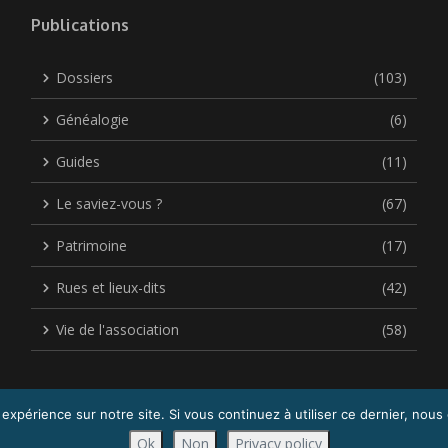
Publications
Dossiers
(103)
Généalogie
(6)
Guides
(11)
Le saviez-vous ?
(67)
Patrimoine
(17)
Rues et lieux-dits
(42)
Vie de l'association
(58)
 expérience sur notre site. Si vous continuez à utiliser ce dernier, nous
Copyright © 2026 Acigné Autrefois| Réalisé par
Sophie DEMEAUTIS
Ok
Non
Privacy policy