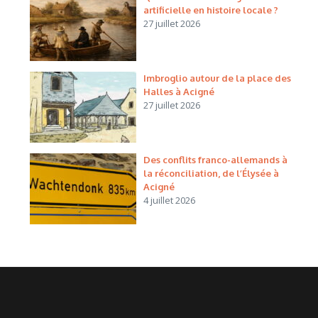
artificielle en histoire locale ?
27 juillet 2026
Imbroglio autour de la place des
Halles à Acigné
27 juillet 2026
Des conflits franco-allemands à
la réconciliation, de l’Élysée à
Acigné
4 juillet 2026