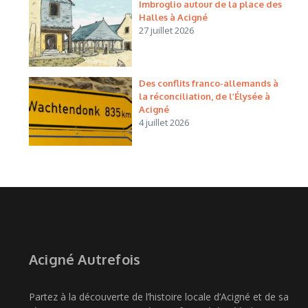
Imbroglio autour de la place des
Halles à Acigné
27 juillet 2026
Des conflits franco-allemands à
la réconciliation, de l’Élysée à
Acigné
4 juillet 2026
Acigné Autrefois
Partez à la découverte de l’histoire locale d’Acigné et de sa