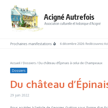
Aller au contenu
Acigné Autrefois
Association culturelle et historique d'Acigné
Prochaines manifestations
Dimanche 6 décembre 2026: Redécouvrez Acign
Accueil
/
Dossiers
/
Du château d’Épinais à celui de Champeaux
Dossiers
Du château d’Épinai
29 juin 2022
Pour accéder à l’article de Georges Guitton sous forme d’un fich