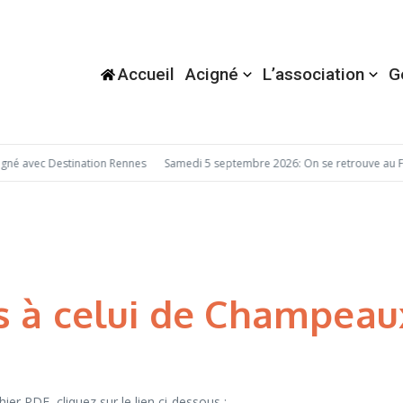
Accueil
Acigné
L’association
G
é avec Destination Rennes
Samedi 5 septembre 2026: On se retrouve au Fo
s à celui de Champeau
ier PDF, cliquez sur le lien ci-dessous :