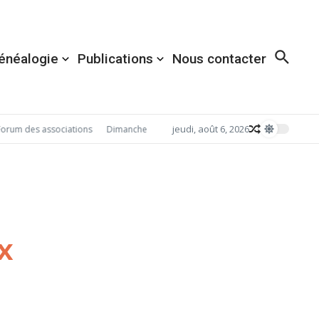
énéalogie
Publications
Nous contacter
jeudi, août 6, 2026
rum des associations
Dimanche 6 décembre 2026: Redécouvrez Acigné avec
x