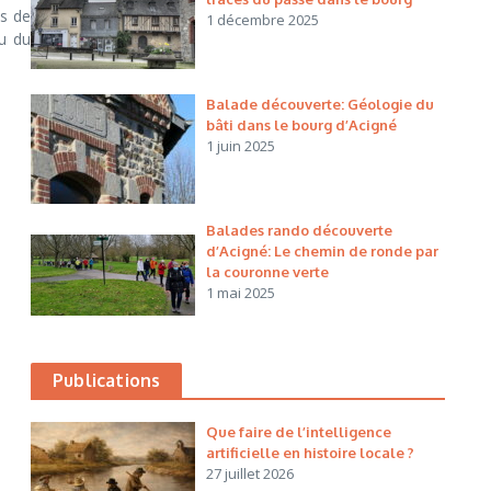
ts de
1 décembre 2025
ou du
Balade découverte: Géologie du
bâti dans le bourg d’Acigné
1 juin 2025
Balades rando découverte
d’Acigné: Le chemin de ronde par
la couronne verte
1 mai 2025
Publications
Que faire de l’intelligence
artificielle en histoire locale ?
27 juillet 2026