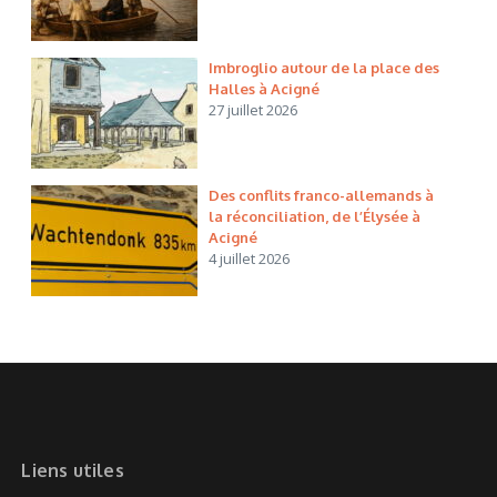
Imbroglio autour de la place des
Halles à Acigné
27 juillet 2026
Des conflits franco-allemands à
la réconciliation, de l’Élysée à
Acigné
4 juillet 2026
Liens utiles