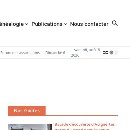
énéalogie
Publications
Nous contacter
samedi, août 8,
Forum des associations
Dimanche 6 septembre 2026: Redécouvrez Acigné av
2026
Nos Guides
Balade découverte d’Acigné: les
traces du passé dans le bourg