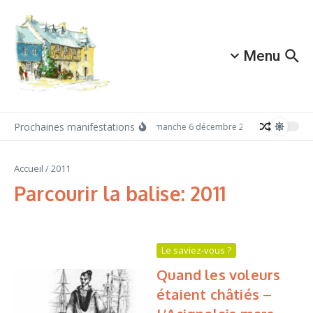
Aller au contenu
Menu
Prochaines manifestations
Dimanche 6 décembre 2026: Redécouvrez 
Accueil
/
2011
Parcourir la balise: 2011
Le saviez-vous ?
Quand les voleurs
étaient châtiés –