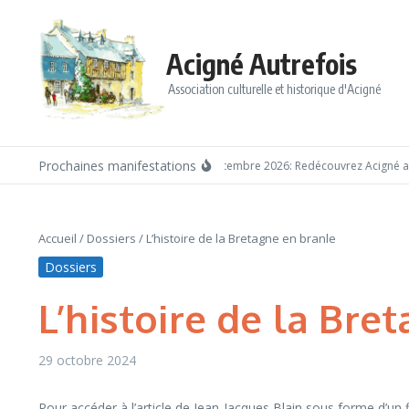
Aller au contenu
Acigné Autrefois
Association culturelle et historique d'Acigné
Prochaines manifestations
Dimanche 6 septembre 2026: Redécouvrez Acigné ave
Accueil
/
Dossiers
/
L’histoire de la Bretagne en branle
Dossiers
L’histoire de la Bre
29 octobre 2024
Pour accéder à l’article de Jean-Jacques Blain sous forme d’un fi