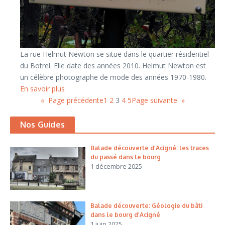
La rue Helmut Newton se situe dans le quartier résidentiel
du Botrel. Elle date des années 2010. Helmut Newton est
un célèbre photographe de mode des années 1970-1980.
En savoir plus
«
Page précédente
1
2
3
4
5
Page suivante
»
Nos Guides
Balade découverte d’Acigné: les traces
du passé dans le bourg
1 décembre 2025
Balade découverte: Géologie du bâti
dans le bourg d’Acigné
1 juin 2025