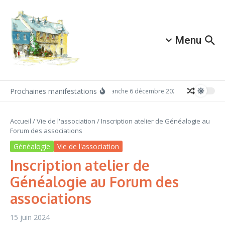
Aller au contenu
Menu
Prochaines manifestations
Dimanche 6 décembre 2026: Redécouvrez Ac
Accueil
/
Vie de l'association
/
Inscription atelier de Généalogie au
Forum des associations
Généalogie
Vie de l'association
Inscription atelier de
Généalogie au Forum des
associations
15 juin 2024